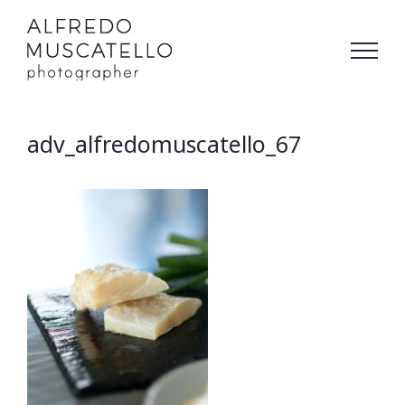
Salta
al
contenuto
adv_alfredomuscatello_67