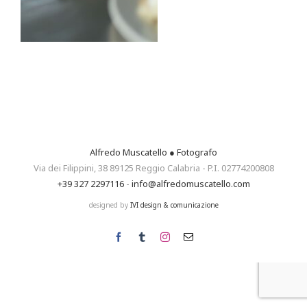
Alfredo Muscatello ● Fotografo
Via dei Filippini, 38 89125 Reggio Calabria - P.I. 02774200808
+39 327 2297116
-
info@alfredomuscatello.com
designed by
IVI design & comunicazione
Facebook
Tumblr
Instagram
Email