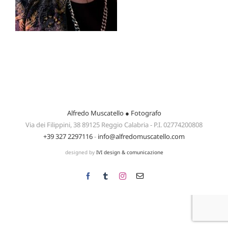
Alfredo Muscatello ● Fotografo
Via dei Filippini, 38 89125 Reggio Calabria - P.I. 02774200808
+39 327 2297116
-
info@alfredomuscatello.com
designed by
IVI design & comunicazione
Facebook
Tumblr
Instagram
Email