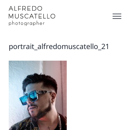
Salta
al
contenuto
portrait_alfredomuscatello_21